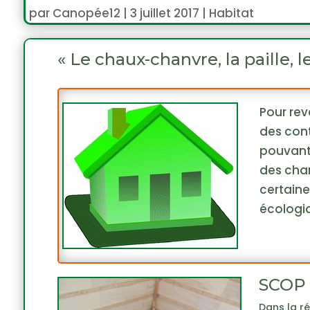
par
Canopée12
|
3 juillet 2017
|
Habitat
« Le chaux-chanvre, la paille, le
Pour rev
des cont
pouvant
des chan
certaine
écologi
SCOP 
Dans la r