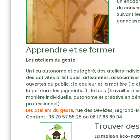
un encadr
du convent
Suivant l
connaissa
Apprendre et se former
Les ateliers du geste
.
Un lieu autonome et autogéré, des ateliers individu
des activités artistiques, artisanales, associative
ouvertes au public. : la couleur et la matière (la c
la peinture, les pigments…) ; le bois (travailler à 
manière individuelle, autonome et créative en bén
professionnel)
Les ateliers du geste
, rue des Devèzes, Legrand-M
Contact : 06 70 57 55 25 ou 06 17 86 80 04
Trouver des
La maison éco-nat