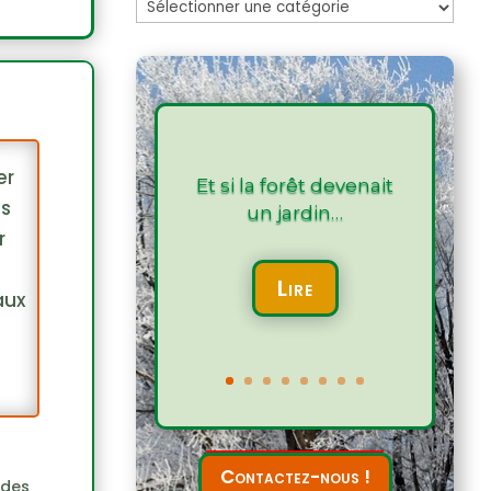
Les
articles
er
Et si la forêt devenait
ns
un jardin…
r
Lire
aux
Contactez-nous !
 des