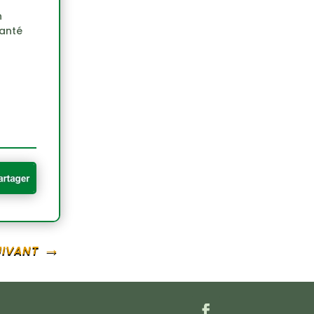
n
santé
uivant
→