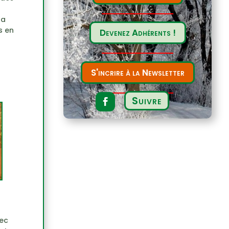
la
s en
Devenez Adhérents !
S'incrire à la Newsletter
Suivre
vec