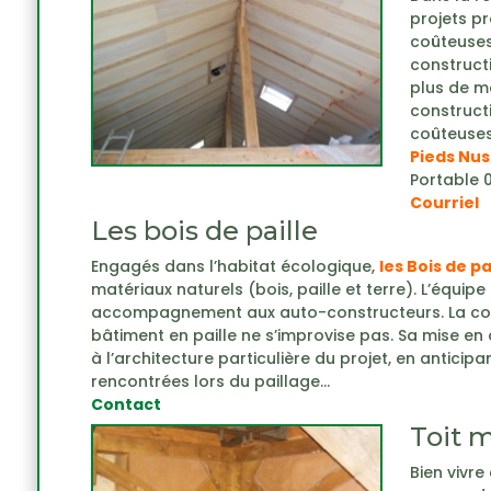
projets p
coûteuses,
constructi
plus de m
construct
coûteuses,
Pieds Nus
Portable 0
Courriel
Les bois de paille
Engagés dans l’habitat écologique,
les Bois de pa
matériaux naturels (bois, paille et terre). L’équip
accompagnement aux auto-constructeurs. La con
bâtiment en paille ne s’improvise pas. Sa mise en
à l’architecture particulière du projet, en anticipan
rencontrées lors du paillage…
Contact
Toit 
Bien vivre