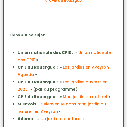
©
CPIE du Rouergue
Liens sur ce sujet :
Union nationale des CPIE
: »
Union nationale
des CPIE
«
CPIE du Rouergue
: »
Les jardins en Aveyron –
Agenda
«
CPIE du Rouergue
: »
Les jardins ouverts en
2025
» (pdf du programme)
CPIE du Rouergue
: »
Mon jardin au naturel
«
Millavois
: »
Bienvenue dans mon jardin au
naturel, en Aveyron
«
Ademe
: »
Un jardin au naturel
«