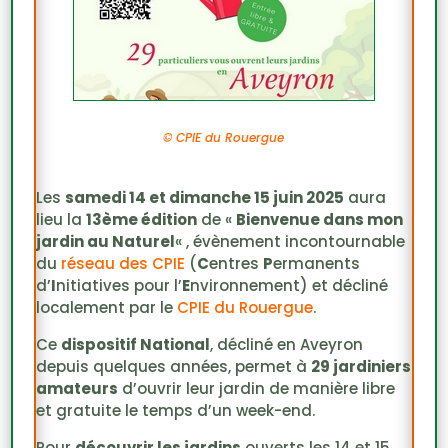
©
CPIE du Rouergue
Les
samedi 14 et dimanche 15 juin 2025
aura
lieu la
13ème édition
de «
Bienvenue dans mon
jardin au Naturel
« , évènement incontournable
du
réseau des CPIE
(
C
entres
P
ermanents
d’
I
nitiatives pour l’
E
nvironnement) et décliné
localement par le
CPIE du Rouergue
.
Ce
dispositif National
, décliné en Aveyron
depuis quelques années, permet à
29 jardiniers
amateurs
d’ouvrir leur jardin de manière libre
et gratuite le temps d’un week-end.
Pour
découvrir les jardins
ouverts les 14 et 15