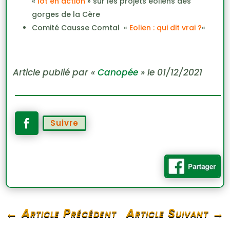
«
lot en action
» sur les projets éoliens des
gorges de la Cère
Comité Causse Comtal «
Eolien : qui dit vrai ?
«
Article publié par «
Canopée
» le 01/12/2021
Suivre
←
Article Précédent
Article Suivant
→