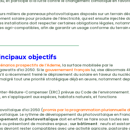
eau, et participe à la lutte contre le changement climatique en favor
eurs milliers de panneaux photovoltaïques disposés sur un terrain déd
t solaire pour produire de l’électricité, qui est ensuite injectée d
ces installations doit respecter certaines obligations légales, nota
les agri-compatibles, afin de garantir un usage conforme du terrain 
incipaux objectifs
cénarios prospectifs de l’Ademe
, la surface mobilisée par le
awatts d’ici 2050. Si le
gouvernement français
lui, vise désormais 4
’il a récemment freiné le déploiement du solaire en faveur du nucléa
malgré tout une priorité stratégique déjà en œuvre, notamment depu
Éviter-Réduire-Compenser (ERC) prévue au Code de l’environnement.
, en s’appliquant aux espèces, habitats naturels, et fonctions
ovoltaïque d’ici 2050 (
promis par la programmation pluriannuelle d
ovoltaïque. Le rythme de développement du photovoltaïque en Franc
ppement
du
photovoltaïque
doit en effet se faire sous toutes ses
isés ou présentant de moindres enjeux ; s
ur bâtiment
: neufs et existan
ons devront rester compatibles avec une activité agricole, pastorale 