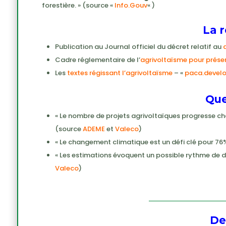
forestière. » (source «
Info.Gouv
« )
La 
Publication au Journal officiel du décret relatif au
Cadre réglementaire de l’
agrivoltaïsme pour préser
Les
textes régissant l’agrivoltaïsme
– «
paca.devel
Que
« Le nombre de projets agrivoltaïques progresse cha
(source
ADEME
et
Valeco
)
« Le changement climatique est un défi clé pour 76%
« Les estimations évoquent un possible rythme de dé
Valeco
)
De