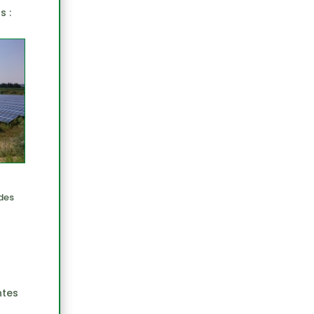
s :
des
ntes