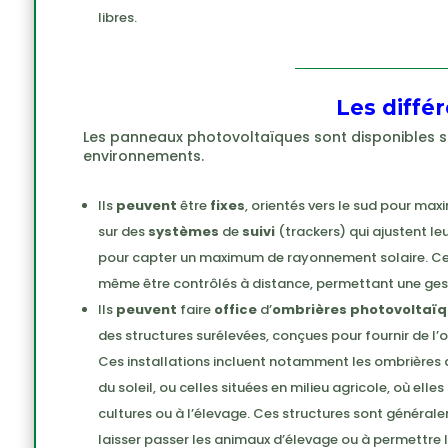
libres.
Les diffé
Les panneaux photovoltaïques sont disponibles so
environnements.
Ils
peuvent
être
fixes
, orientés vers le sud pour maxim
sur des
systèmes
de
suivi
(trackers) qui ajustent leu
pour capter un maximum de rayonnement solaire. Cer
même être contrôlés à distance, permettant une gest
Ils
peuvent
faire
office
d’
ombrières photovoltaï
des structures surélevées, conçues pour fournir de l’o
Ces installations incluent notamment les ombrières d
du soleil, ou celles situées en milieu agricole, où ell
cultures ou à l’élevage. Ces structures sont généra
laisser passer les animaux d’élevage ou à permettre