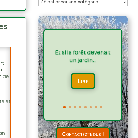
Les
articles
es
Et si la forêt devenait
un jardin…
rt
nt
t de
Lire
te et
ion
Contactez-nous !