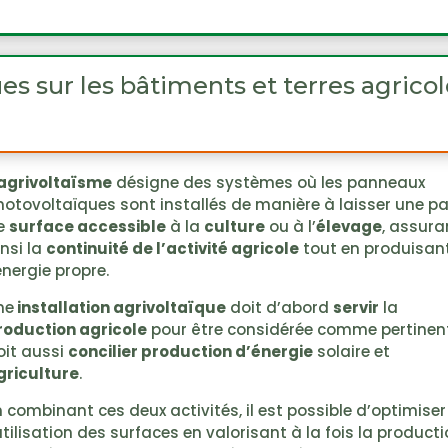
s sur les bâtiments et terres agricol
agrivoltaïsme
désigne des systèmes où les panneaux
hotovoltaïques sont installés de manière à laisser une pa
e
surface accessible
à la
culture
ou à l’
élevage
, assura
insi la
continuité de l’activité agricole
tout en produisan
énergie propre.
ne
installation agrivoltaïque
doit d’abord
servir
la
roduction agricole
pour être considérée comme pertinen
oit aussi
concilier production d’énergie
solaire et
griculture
.
n combinant ces deux activités, il est possible d’optimiser
’utilisation des surfaces en valorisant à la fois la product