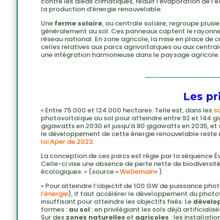
contre les aléas climatiques, réduit l’évaporation de l’
la production d’énergie renouvelable.
Une
ferme solaire
, ou centrale solaire, regroupe plusi
généralement au sol. Ces panneaux captent le rayonnemen
réseau national. En zone agricole, la mise en place de 
celles relatives aux parcs agrivoltaïques ou aux centra
une intégration harmonieuse dans le paysage agricole.
Les pr
« Entre 75 000 et 124 000 hectares. Telle est, dans les
s
photovoltaïque au sol pour atteindre entre 92 et 144 gig
gigawatts en 2030 et jusqu’à 80 gigawatts en 2035, et s
le développement de cette énergie renouvelable reste 
loi Aper de 2023
.
La conception de ces parcs est régie par la séquence 
Celle-ci vise une absence de perte nette de biodiversité
écologiques. » (source «
WeDemain
« )
« Pour atteindre l’objectif de 100 GW de puissance phot
l’énergie
), if faut accélérer le développement du phot
insuffisant pour atteindre les objectifs fixés. Le
dévelo
formes :
au sol
: en privilégiant les sols déjà artificial
Sur des
zones naturelles
et
agricoles
: les installati