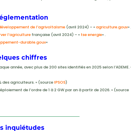
réglementation
développement de l’agrivoltaïsme
(avril 2024) – «
agriculture.gouv
« 
ver l’agriculture
française (avril 2024) – «
tse energie
« .
oppement-durable.gouv
«
lques chiffres
que année, avec plus de 200 sites identifiés en 2025 selon l’ADEME. 
 des agriculteurs. » (source
IPSOS
)
ploiement de l’ordre de 1 à 2 GW par an à partir de 2026. » (source
s inquiétudes