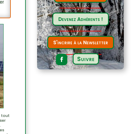
er
Devenez Adhérents !
S'incrire à la Newsletter
Suivre
 tout
ser
.
res