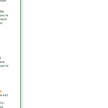
isant
ié,
ans le
mment
et
8
ire,
is la
e
e est
ts ;
ou