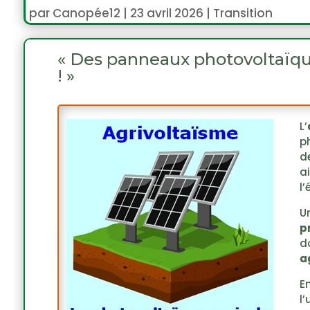
par
Canopée12
|
23 avril 2026
|
Transition
« Des panneaux photovoltaïque
! »
L’
p
d
a
l’
U
p
d
a
E
l