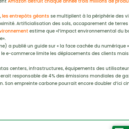
ment
Amazon détruit chaque année trois millions de produ
,
les entrepôts géants
se multiplient à la périphérie des vil
mité. Artificialisation des sols, accaparement de terres
nvironnement
estime que «l’impact environnemental du 
e».
me) a publié un guide sur « la face cachée du numérique »
 le e-commerce limite les déplacements des clients mais 
tas centers, infrastructures, équipements des utilisateu
 serait responsable de 4% des émissions mondiales de ga
ien. Son empreinte carbone pourrait encore doubler d’ici ci