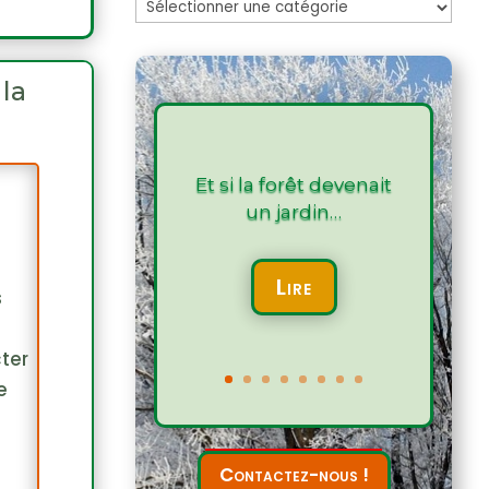
Les
articles
 la
Et si la forêt devenait
un jardin…
Lire
s
cter
e
Contactez-nous !