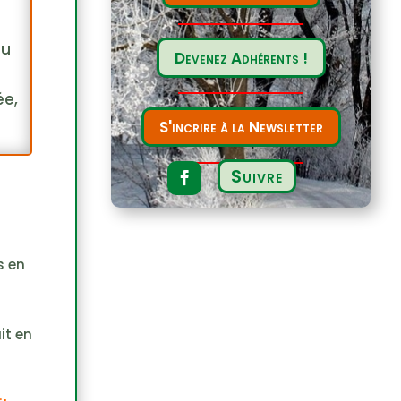
du
Devenez Adhérents !
r
ée,
S'incrire à la Newsletter
Suivre
s en
it en