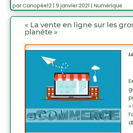
par
Canopée12
|
9 janvier 2021
|
Numérique
« La vente en ligne sur les gr
planète »
L
E
g
p
»
l
d