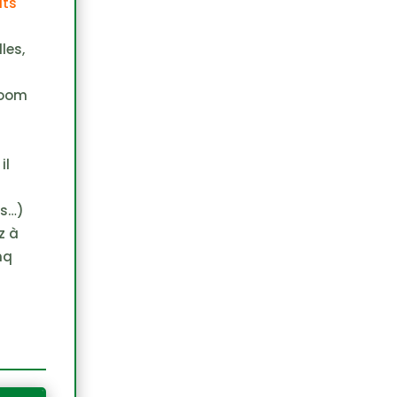
its
les,
boom
il
rs…)
z à
nq