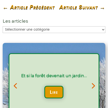
←
Article Précédent
Article Suivant
→
Les articles
Les
articles
Et si la forêt devenait un jardin…
Lire