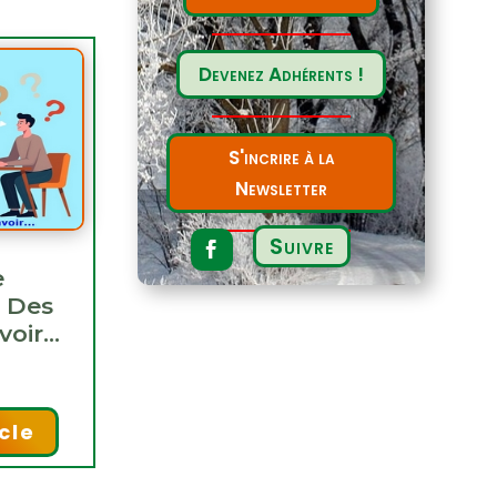
Devenez Adhérents !
S'incrire à la
Newsletter
Suivre
e
– Des
voir…
icle