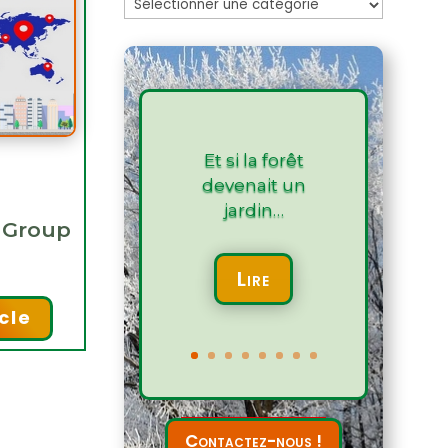
Les
articles
Et si la forêt
devenait un
jardin…
 Group
Lire
icle
Contactez-nous !