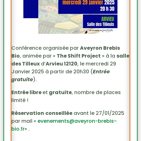
Conférence organisée par
Aveyron Brebis
Bio
, animée par «
The Shift Project
» à la
salle
des Tilleux
d’
Arvieu 12120
, le mercredi 29
Janvier 2025 à partir de 20h30 (
Entrée
gratuite
).
Entrée libre
et
gratuite
, nombre de places
limité !
Réservation
conseillée
avant le 27/01/2025
par mail «
evenements@aveyron-brebis-
bio.fr
« .