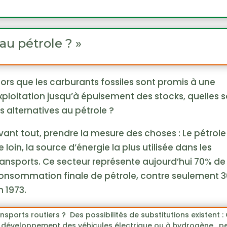
 au pétrole ? »
lors que les carburants fossiles sont promis à une
xploitation jusqu’à épuisement des stocks, quelles 
es alternatives au pétrole ?
vant tout, prendre la mesure des choses : Le pétrole
e loin, la source d’énergie la plus utilisée dans les
ransports. Ce secteur représente aujourd’hui 70% de 
onsommation finale de pétrole, contre seulement 
n 1973.
sports routiers ? Des possibilités de substitutions existent : 
 Le développement des véhicules électrique ou à hydrogène, p