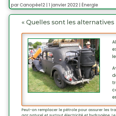
par
Canopée12
|
1 janvier 2022
|
Énergie
« Quelles sont les alternatives
A
e
l
A
d
t
c
e
Peut-on remplacer le pétrole pour assurer les tran
gaz naturel et surtout électricité et hydrogène.