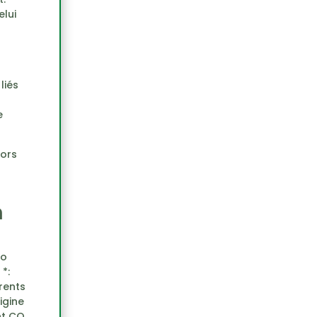
elui
liés
e
lors
n
ro
*:
érents
igine
nt CO