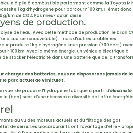
éhicule à pile à combustible performant comme la Toyota Mir
cessite 1 kg d’hydrogène pour parcourir 100 km. Il émet donc
0 g/km de CO2. Pas mieux qu’un diesel.
oyens de production.
rolyse de l’eau. Avec cette méthode de production, le bilan 
sue d’une source renouvelable)… mais d’autres problèmes
té pour produire 1 kg d’hydrogène sous pression (700 bars) ave
ourir 100 km. Avec la même énergie, un véhicule électrique à
ce de stocker l’électricité dans une batterie que de la transfo
ur charger des batteries, nous ne disposerons jamais de la
 le parc actuel de véhicules.
en vue de produire l’hydrogène fabriqué à partir d’
électricité
 le (bon) sens d’une nécessaire diversité de l’offre énergéti
rel
ormants au vu des moteurs actuels et du filtrage des gaz
fet de serre. Les biocarburants ont l’avantage d’être « prop
s, liés à l’occupation des terres ainsi que leur prix de revien