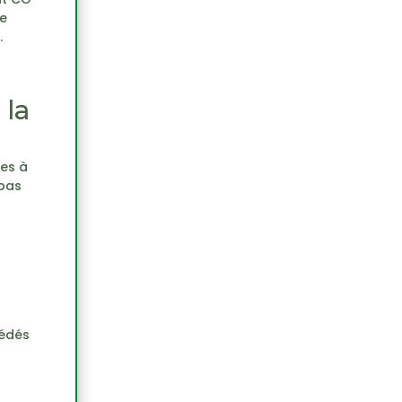
ce
.
 la
tes à
 pas
cédés