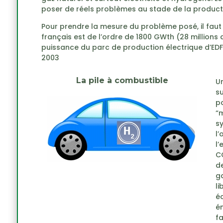
poser de réels problèmes au stade de la productio
Pour prendre la mesure du problème posé, il faut
français est de l’ordre de 1800 GWth (28 millions
puissance du parc de production électrique d’EDF.
2003
La pile à combustible
Un
su
po
“m
s
l’
l’
CO
d
ga
li
éc
én
fa