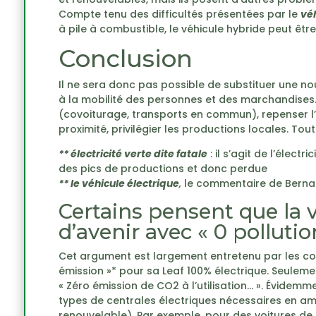
Compte tenu des difficultés présentées par le
véh
à pile à combustible, le véhicule hybride peut êtr
Conclusion
Il ne sera donc pas possible de substituer une no
à la mobilité des personnes et des marchandises.
(covoiturage, transports en commun), repenser l’o
proximité, privilégier les productions locales. To
** électricité verte dite fatale
: il s’agit de l’élec
des pics de productions et donc perdue
** le véhicule électrique
,
le commentaire de Bernar
Certains pensent que la v
d’avenir avec « 0 pollutio
Cet argument est largement entretenu par les co
émission »* pour sa Leaf 100% électrique. Seulement
« Zéro émission de CO2 à l’utilisation… ». Évidemme
types de centrales électriques nécessaires en amo
renouvelable). Par exemple, pour des voitures d