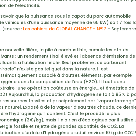
n de l’électricité.
 savoir que la puissance sous le capot du parc automobile
 de véhicules d’une puissance moyenne de 65 kW) soit 7 fois l
 (source :
Les cahiers de GLOBAL CHANCE – N°17
– Septembre
e nouvelle filière, la pile à combustible, cumule les atouts
ivants : un rendement final élevé et l’absence d’émissions de
lluants à l’utilisation finale. Seul problème : ce carburant
iracle” n’existe pas tel quel dans la nature. Il est
ystématiquement associé à d’autres éléments, par exemple
oxygène dans la composition de l’eau (H2O). Il faut donc
extraire : une opération coûteuse en énergie… et émettrice de
2 ! Aujourd’hui, la production d’hydrogène se fait à 95 % à pa
e ressources fossiles et principalement par “vaporeformage”
z naturel. Exposé à de la vapeur d’eau très chaude, ce derni
bère l’hydrogène qu’il contient. C’est le procédé le plus
onomique (2 €/kg), mais il n’a rien d’écologique car il utilise
ergie fossile et rejette de grandes quantités de CO2. La
brication d’un kilo d’hydrogène produit environ 10 kg de CO2 