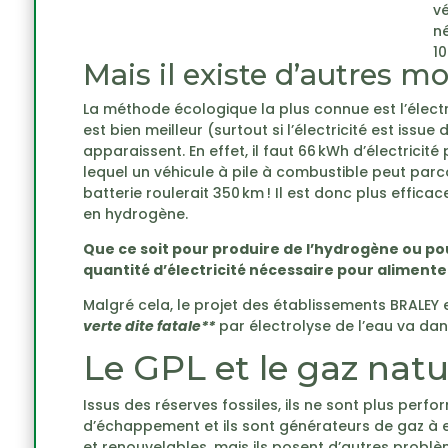
v
né
10
Mais il existe d’autres m
La méthode écologique la plus connue est l’élect
est bien meilleur (surtout si l’électricité est is
apparaissent. En effet, il faut 66 kWh d’électrici
lequel un véhicule à pile à combustible peut parc
batterie roulerait 350 km ! Il est donc plus effica
en hydrogène.
Que ce soit pour produire de l’hydrogène ou po
quantité d’électricité nécessaire pour alimenter
Malgré cela, le projet des établissements BRALEY 
verte dite fatale**
par électrolyse de l’eau va dans
Le GPL et le gaz natu
Issus des réserves fossiles, ils ne sont plus perf
d’échappement et ils sont générateurs de gaz à ef
et renouvelables, mais ils posent d’autres problème