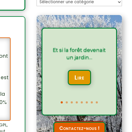
Les
articles
Et si la forêt devenait
sont
un jardin…
Lire
 est
la
30%
GPL,
Contactez-nous !
eut