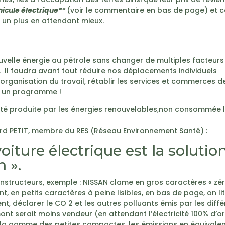
icule électrique**
(voir le commentaire en bas de page) et c
e un plus en attendant mieux.
uvelle énergie au pétrole sans changer de multiples facteurs 
 Il faudra avant tout réduire nos déplacements individuels
rganisation du travail, rétablir les services et commerces d
ut un programme !
tricité produite par les énergies renouvelables,non consommée 
d PETIT, membre du RES (Réseau Environnement Santé) :
oiture électrique est la solutio
n ».
nstructeurs, exemple : NISSAN clame en gros caractères « zé
, en petits caractères à peine lisibles, en bas de page, on lit 
nt, déclarer le CO 2 et les autres polluants émis par les diff
nt serait moins vendeur (en attendant l’électricité 100% d’or
e la gamme des petites compactes, les émissions en équivale