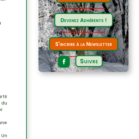
Devenez Adhérents !
a
S'incrire à la Newsletter
Suivre
rtir
 du
er
 une
! Un