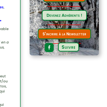
es
,
Devenez Adhérents !
»
geable
S'incrire à la Newsletter
 en a
Suivre
us,
peut
et/ou
tos,
qui
ui