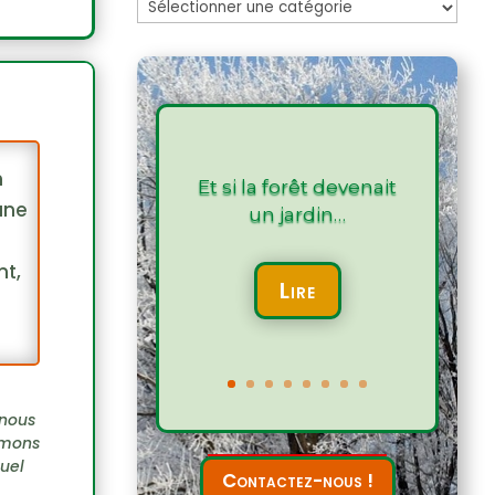
Les
articles
n
Et si la forêt devenait
une
un jardin…
nt,
Lire
 nous
aimons
quel
Contactez-nous !