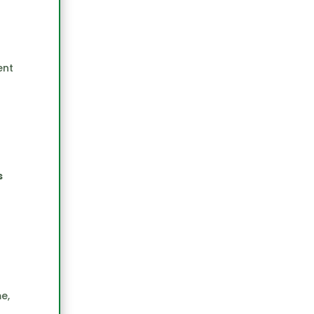
ent
s
e,