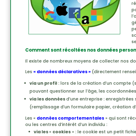
ré
po
l’
gé
p
sa
s
Comment sont récoltées nos données person
Il existe de nombreux moyens de collecter nos don
Les
« données déclaratives »
(directement renseig
via un profil
: lors de la création d’un compte (
pouvant questionner sur l’âge, les coordonnées
via les données
d’une entreprise : enregistrées
(remplissage d’un formulaire papier, création d’u
Les «
données comportementales
» qui sont réc
ou les centres d’intérêt d’un individu :
via les
«
cookies
» : le cookie est un petit fichi