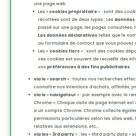
une page web.
Les «
cookies propriétaire
» : sont des coo
récoltées sont de deux types : Les
données
passé sur une page, les pages consultées, 
Les données déclaratives
telles que le nom
au formulaire de contact que vous pouvez 
Les «
cookies tiers
» : sont des cookies dé
ces cookies est souvent de recueillir des i
vos
préférences à des fins publicitaires
.
via le
«
search
»
: toutes nos recherches effe
connaître nos intentions d’achats, affinités,
via le
«
navigateur
»
: par exemple avec le r
Chrome ». Chaque visite de page internet est 
a un compte Chrome. Chrome collecte égaleme
permissions particulières selon les sites web,
relatives aux extensions, etc…
via les
«
3rd party
» : les « third party data 