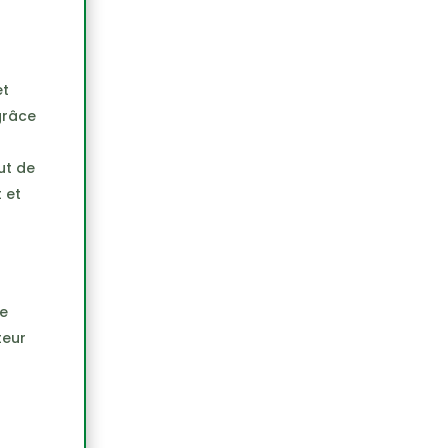
et
grâce
but de
 et
e
teur