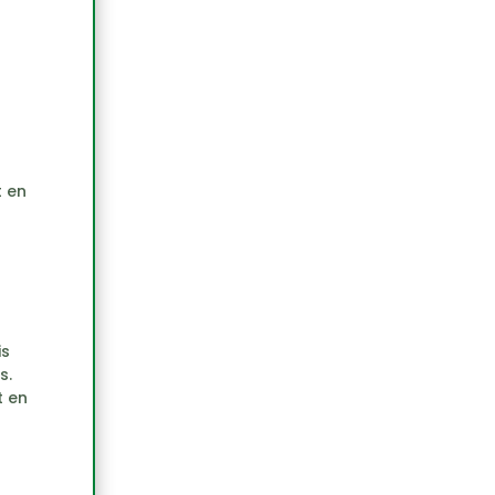
t en
is
s.
t en