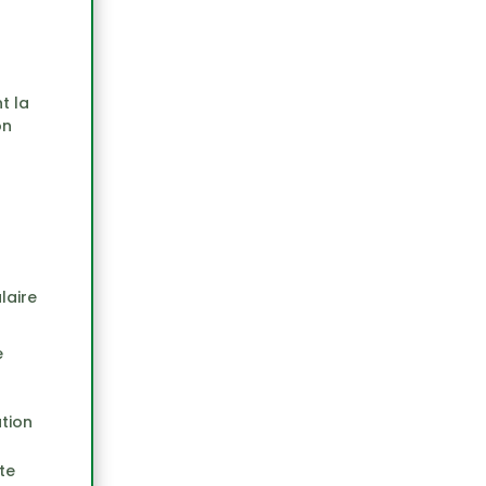
t la
on
laire
e
ation
ite