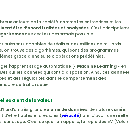
reux acteurs de la société, comme les entreprises et les
doivent être d’abord traitées et analysées
. C’est principalem
lgorithmes
que ceci est désormais possible.
 puissants capables de réaliser des millions de milliards
, on trouve des algorithmes, qui sont des
programmes
èmes grâce à une suite d’opérations prédéfinies.
rger l’apprentissage automatique («
Machine Learning
» en
ves sur les données qui sont à disposition. Ainsi, ces
donnée
ces
et des régularités dans le
comportement des
ncore du trafic routier.
lles aient de la valeur
d’hui d’un très grand
volume de données
, de nature
variée
,
t d’être fiables et crédibles (
véracité
) afin d’avoir une réelle
 leur usage. C’est ce que l’on appelle, la règle des 5V (Volum