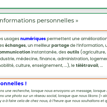
 informations personnelles »
es usages
numériques
permettent une amélioratio
es
échanges
, un meilleur
partage
de l’information, 
ommunication
instantanée, des
outils
(agriculture,
ndustrie, médecine, finance, administration, logeme
obilité, culture, enseignement, …), le
télétravail
, …
onnelles !
tuons une recherche, lorsque nous envoyons un message, lorsque
ons une photo sur un réseau social, lorsque que nous likons (« 
 y a à faire cela de chez nous, à l’heure que nous souhaitons et 