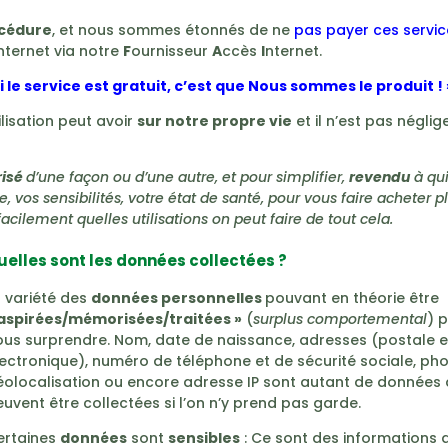
cédure
, et nous sommes étonnés de ne
pas payer ces servic
nternet via notre
F
ournisseur
A
ccès
I
nternet.
si le service est gratuit, c’est que Nous sommes le produit ! 
lisation peut avoir
sur notre propre vie
et il n’est pas négli
isé
d’une façon ou d’une autre, et pour simplifier,
revendu
à qui
, vos sensibilités, votre état de santé, pour vous faire acheter pl
acilement quelles utilisations on peut faire de tout cela.
uelles sont les données collectées ?
 variété des
données personnelles
pouvant en théorie être
aspirées/mémorisées/traitées »
(
surplus comportemental
) 
ous surprendre. Nom, date de naissance, adresses (postale 
ectronique), numéro de téléphone et de sécurité sociale, pho
éolocalisation ou encore adresse IP sont autant de données 
uvent être collectées si l’on n’y prend pas garde.
ertaines
données
sont
sensibles
: Ce sont des informations q