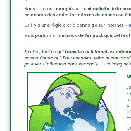
Nous sommes
conquis
sur la
simplicité
de la
pro
en dehors des coûts forfaitaires de connexion à i
Or il y a une règle d’or à connaitre sur Internet,
« 
Mais parlons ci-dessous de l’
impact
que cette uti
!
En effet, tout ce qui
transite
par
Internet
est
mémor
besoin. Pourquoi ? Pour connaitre votre niveau de vie
pour vous influencer dans vos choix, …. On imagine f
Q
La
«
n
él
g
pe
C