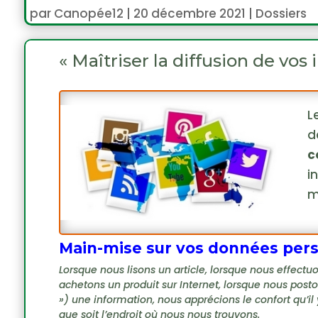
par
Canopée12
|
20 décembre 2021
|
Dossiers
« Maîtriser la diffusion de vos
L
d
c
i
m
Main-mise sur vos données pers
Lorsque nous lisons un article, lorsque nous effec
achetons un produit sur Internet, lorsque nous post
») une information, nous apprécions le confort qu’il
que soit l’endroit où nous nous trouvons.