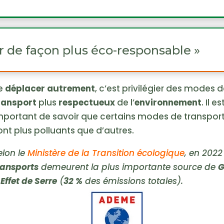
r de façon plus éco-responsable »
e
déplacer autrement
, c’est privilégier des modes 
ransport
plus
respectueux
de l’
environnement
. Il es
mportant de savoir que certains modes de transpor
ont plus polluants que d’autres.
elon le
Ministère de la Transition écologique
, en 2022
ransports
demeurent la plus importante source de
G
 Effet de Serre
(
32 %
des émissions totales).