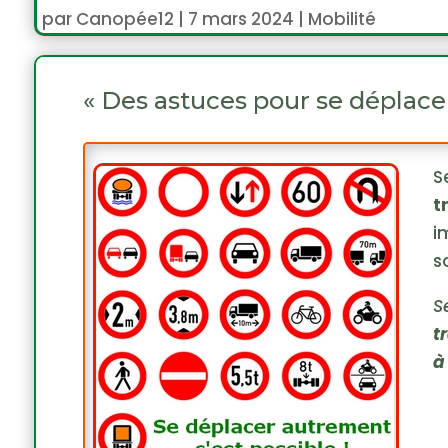
par
Canopée12
|
7 mars 2024
|
Mobilité
« Des astuces pour se déplace
S
t
i
s
S
t
à