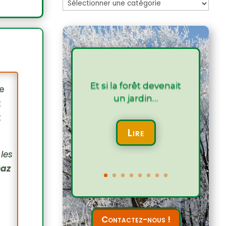
Les
articles
Et si la forêt devenait
de
un jardin…
t
t
Lire
 les
az
Contactez-nous !