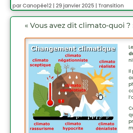
par
Canopée12
|
29 janvier 2025
|
Transition
« Vous avez dit climato-quoi ? 
L
d
n
I
a
p
c
l
C
q
p
m