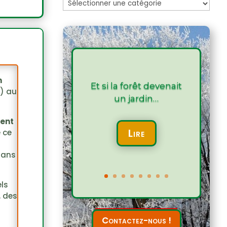
Les
articles
n
Et si la forêt devenait
) au
un jardin…
ment
Lire
e ce
dans
ls
, des
Contactez-nous !