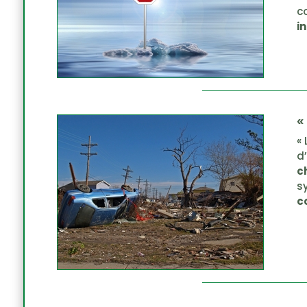
c
i
«
«
d
c
s
c