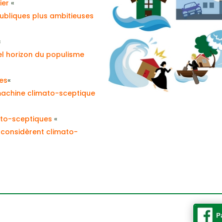
ier
«
publiques plus ambitieuses
«
l horizon du populisme
es
«
machine climato-sceptique
to-sceptiques
«
 considèrent climato-