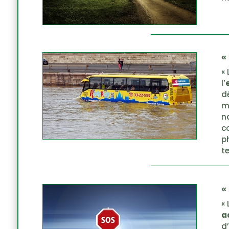
«
«
l’
d
m
na
c
p
t
«
«
a
d’