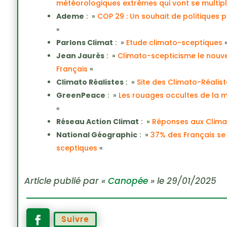
météorologiques extrêmes qui vont se multipl
Ademe
: »
COP 29 : Un souhait de politiques 
«
Parlons Climat
: »
Etude climato-sceptiques
Jean Jaurès
: »
Climato-scepticisme le nouve
Français
«
Climato Réalistes
: »
Site des Climato-Réalist
GreenPeace
: »
Les rouages occultes de la 
«
Réseau Action Climat
: »
Réponses aux Clima
National Géographic
: »
37% des Français se
sceptiques
«
Article publié par «
Canopée
» le 29/01/2025
Suivre