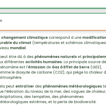
»
e
changement climatique
correspond à une
modificatio
urable du climat
(températures et schémas climatiques
iveau
mondial
.
l peut être dû à des
phénomènes naturels
et
principale
ux différentes
activités humaines
. La principale source d
hénomène est l’
émission
de
Gaz à Effet de Serre
(GES),
omme le dioxyde de carbone (CO2), qui piège la chaleur 
’atmosphère.
ela peut
entraîner
des
phénomènes météorologiques
te
ue l’élévation du niveau de la mer, des vagues de chaleur
récipitations, des tempêtes, des phénomènes
étéorologiques extrêmes, et la perte de biodiversité.