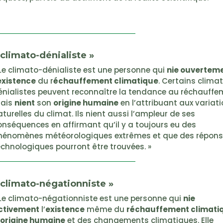
 climato-dénialiste »
 Le climato-dénialiste est une personne qui
nie ouvertem
existence
du r
échauffement climatique
. Certains clima
énialistes peuvent reconnaître la tendance au réchauffe
ais
nient
son
origine humaine
en l’attribuant aux variat
turelles du climat. Ils nient aussi l’ampleur de ses
onséquences en affirmant qu’il y a toujours eu des
hénomènes météorologiques extrêmes et que des répon
echnologiques pourront être trouvées. »
 climato-négationniste »
 Le climato-négationniste est une personne qui
nie
ctivement
l’
existence
même du
réchauffement climati
origine humaine
et des changements climatiques. Elle