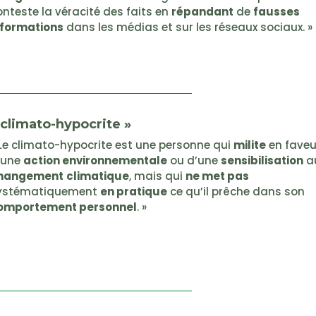
onteste la véracité des faits en
répandant
de
fausses
nformations
dans les médias et sur les réseaux sociaux. »
 climato-hypocrite »
 Le climato-hypocrite est une personne qui
milite
en faveu
’une
action environnementale
ou d’une
sensibilisation
a
hangement
climatique
, mais qui
ne met pas
ystématiquement
en pratique
ce qu’il prêche dans son
omportement personnel
. »