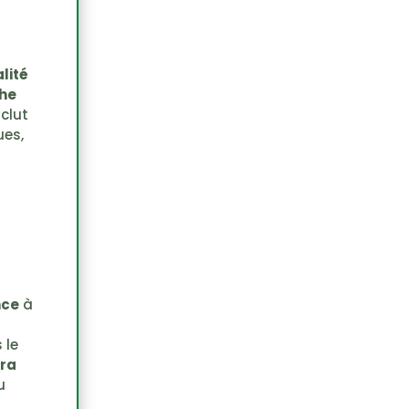
lité
he
clut
ues,
nce
à
 le
ra
u