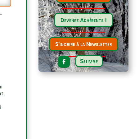
…
Devenez Adhérents !
S'incrire à la Newsletter
Suivre
i
nt
i