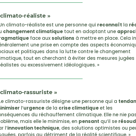
 climato-réaliste »
 Un climato-réaliste est une personne qui
reconnaît
la
réa
u
changement climatique
tout en adoptant une
approc
ragmatique
face aux
solutions
à mettre en place. Cela in
énéralement une prise en compte des aspects économiq
ociaux et politiques dans la lutte contre le changement
limatique, tout en cherchant à éviter des mesures jugées
rréalistes ou excessivement idéologiques. »
 climato-rassuriste »
 Le climato-rassuriste désigne une personne qui a
tenda
inimiser
l’
urgence
de la
crise climatique
et les
onséquences du réchauffement climatique. Elle ne nie pas
roblème, mais elle le minimise, en
pensant
qu’il se
résoud
r l’
innovation technique
, des solutions optimistes ou pe
squées, parfois au détriment de la réalité scientifique. »