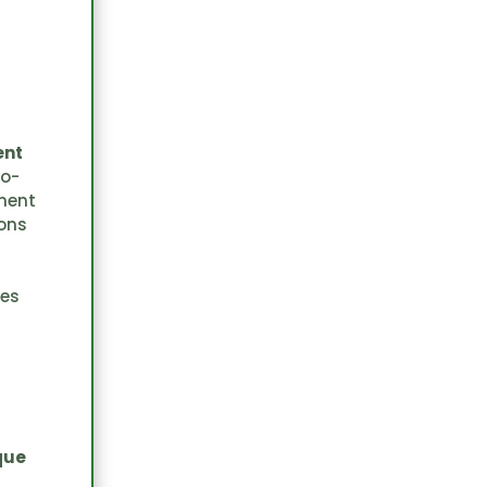
ent
to-
ment
ions
ses
que