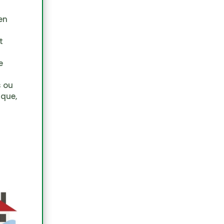
en
t
e
s ou
ique,