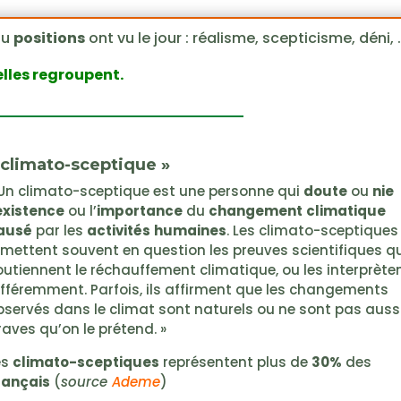
ou
positions
ont vu le jour : réalisme, scepticisme, déni, 
elles regroupent.
 climato-sceptique »
 Un climato-sceptique est une personne qui
doute
ou
nie
existence
ou l’
importance
du
changement
climatique
ausé
par les
activités
humaines
. Les climato-sceptiques
emettent souvent en question les preuves scientifiques qu
outiennent le réchauffement climatique, ou les interprète
ifféremment. Parfois, ils affirment que les changements
bservés dans le climat sont naturels ou ne sont pas auss
raves qu’on le prétend. »
es
climato-sceptiques
représentent plus de
30%
des
rançais
(
source
Ademe
)