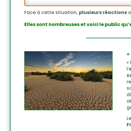
Face à cette situation,
plusieurs réactions
Elles sont nombreuses et voici le public qu’
«
«
l’
c
r
s
d
o
g
L
F