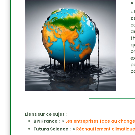
«
«
c
c
a
t
q
o
e
p
po
Liens sur ce sujet :
BPI France
: »
Les entreprises face au chang
Futura Science
: »
Réchauffement climatique