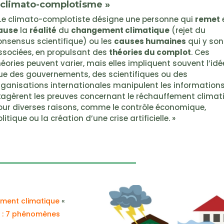
 climato-complotisme »
 Le climato-complotiste désigne une personne qui
remet
ause
la
réalité
du
changement climatique
(rejet du
onsensus scientifique) ou les
causes humaines
qui y son
ssociées, en propulsant des
théories du complot
. Ces
héories peuvent varier, mais elles impliquent souvent l’idé
ue des gouvernements, des scientifiques ou des
rganisations internationales manipulent les information
xagèrent les preuves concernant le réchauffement climat
our diverses raisons, comme le contrôle économique,
litique ou la création d’une crise artificielle. »
ement climatique
«
 : 7 phénomènes