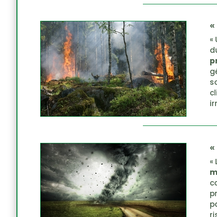
«
«
d
p
g
s
c
i
«
«
m
c
p
pa
ri