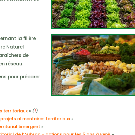
rnant la filière
rc Naturel
araîchers de
 en réseau.
ens pour préparer
s territoriaux
»
(
1
)
 projets alimentaires territoriaux
»
erritorial émergent
»
ritorial de l’Aubrac – actions pour les 5 ans à venir
»