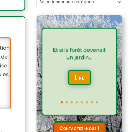
Les
articles
ition
Et si la forêt devenait
r de
un jardin…
ise
les,
Lire
Contactez-nous !