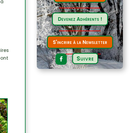
 à
Devenez Adhérents !
S'incrire à la Newsletter
ires
Suivre
dont