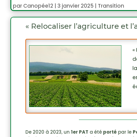
par
Canopée12
|
3 janvier 2025
|
Transition
« Relocaliser l’agriculture et l
«
d
l
e
é
De 2020 à 2023, un
1er PAT
a été
porté
par le
P