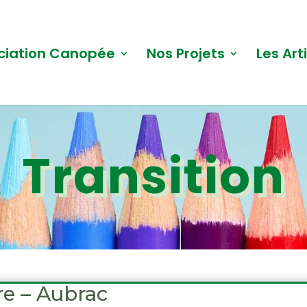
ciation Canopée
Nos Projets
Les Art
Transition
re – Aubrac